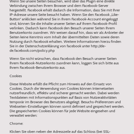
Wenn Sie unsere Seiten besuchen, wird über das Plugin eine direkte
Verbindung zwischen Ihrem Browser und dem Facebook-Server
hergestellt. Facebook erhält dadurch die Information, dass Sie mit Ihrer
IP-Adresse unsere Seite besucht haben. Wenn Sie den Facebook „Like-
Button“ anklicken während Sie in Ihrem Facebook-Account eingeloggt
sind, können Sie die Inhalte unserer Seiten auf Ihrem Facebook-Profil
verlinken. Dadurch kann Facebook den Besuch unserer Seiten Ihrem
Benutzerkonto zuordnen. Wir weisen darauf hin, dass wir als Anbieter der
Seiten keine Kenntnis vom Inhalt der übermittelten Daten sowie deren
Nutzung durch Facebook erhalten. Weitere Informationen hierzu finden
Sie in der Datenschutzerklärung von facebook unter http://de-
de.facebook.com/policy.php
Wenn Sie nicht wünschen, dass Facebook den Besuch unserer Seiten
Ihrem Facebook-Nutzerkonto zuordnen kann, loggen Sie sich bitte aus
Ihrem Facebook-Benutzerkonto aus.
Cookies
Diese Website erfüllt die Pflicht zum Hinweis auf den Einsatz von
Cookies. Durch die Verwendung von Cookies können Internetseiten
nutzerfreundlich, effektiv und sicherer gemacht werden. Dabei werden
Textdateien mit Informationspunkten auf Basis von Nutzeraktivitäten
temporär im Browser des Benutzers abgelegt. Besuchs-Präferenzen und
Webseiten-Einstellungen können somit definiert und gespeichert werden.
Die gespeicherten Cookies können für jede Website eingesehen und
verwaltet werden:
Chrome:
Klicken Sie oben neben der Adresszeile auf das Schloss (bei SSL-